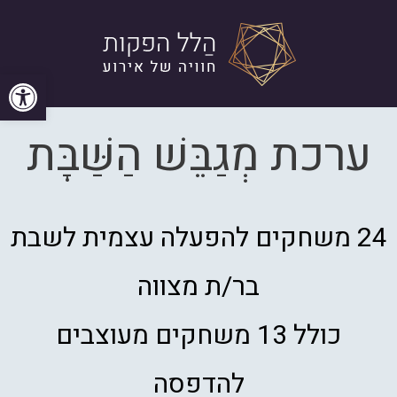
פתח סרגל
ערכת מְגַבֵּשׁ הַשַּׁבָּת
24 משחקים להפעלה עצמית לשבת
בר/ת מצווה
כולל 13 משחקים מעוצבים
להדפסה