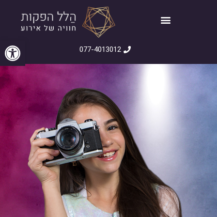
פתח סרגל
077-4013012