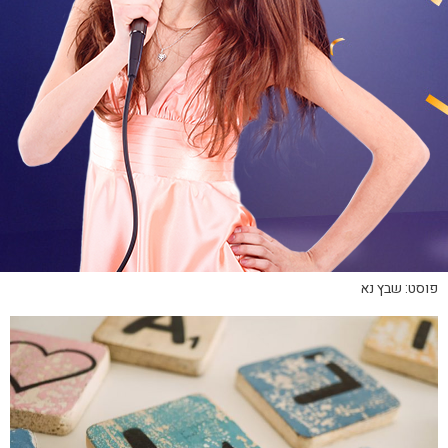
פוסט: שבץ נא